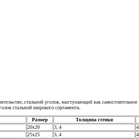
тельстве, стальной уголок, выступающий как самостоятельное из
голок стальной широкого сортамента.
Размер
Толщина стенки
20х20
3, 4
4
25х25
3, 4
4