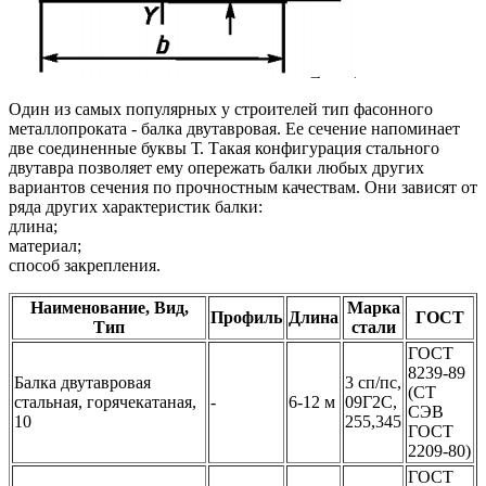
Один из самых популярных у строителей тип фасонного
металлопроката - балка двутавровая. Ее сечение напоминает
две соединенные буквы Т. Такая конфигурация стального
двутавра позволяет ему опережать балки любых других
вариантов сечения по прочностным качествам. Они зависят от
ряда других характеристик балки:
длина;
материал;
способ закрепления.
Наименование, Вид,
Марка
Профиль
Длина
ГОСТ
Тип
стали
ГОСТ
8239-89
Балка двутавровая
3 сп/пс,
(СТ
стальная, горячекатаная,
-
6-12 м
09Г2С,
СЭВ
10
255,345
ГОСТ
2209-80)
ГОСТ