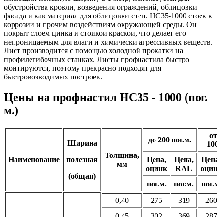
обустройства кровли, возведения ограждений, облицовки
фасада и как материал для облицовки стен. HC35-1000 стоек к
коррозии и прочим воздействиям окружающей среды. Он
покрыт слоем цинка и стойкой краской, что делает его
непроницаемым для влаги и химически агрессивных веществ.
Лист производится с помощью холодной прокатки на
профилегибочных станках. Листы профнастила быстро
монтируются, поэтому прекрасно подходят для
быстровозводимых построек.
Цены на профнастил HC35 - 1000 (пог.
м.)
от
до 200 пог.м.
Ширина
10
Толщина,
Наименование
полезная
Цена,
Цена,
Цена
мм
оцинк
RAL
оци
(общая)
пог.м.
пог.м.
пог.
0,40
275
319
260
0,45
302
369
287