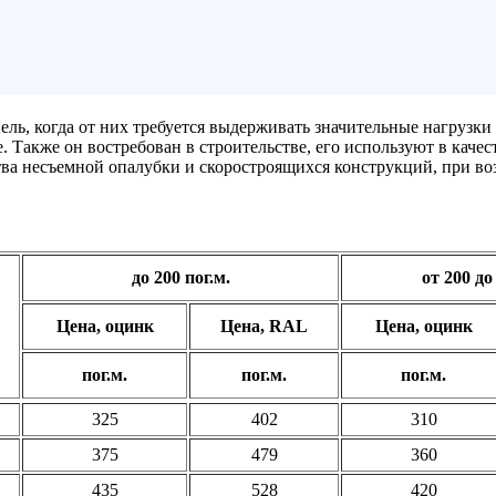
ель, когда от них требуется выдерживать значительные нагрузки
. Также он востребован в строительстве, его используют в каче
ва несъемной опалубки и скоростроящихся конструкций, при во
до 200 пог.м.
от 200 до
Цена, оцинк
Цена, RAL
Цена, оцинк
пог.м.
пог.м.
пог.м.
325
402
310
375
479
360
435
528
420