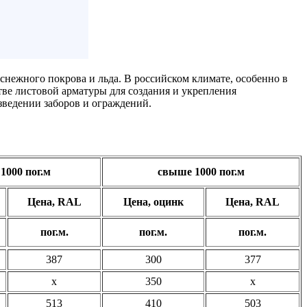
 снежного покрова и льда. В российском климате, особенно в
стве листовой арматуры для создания и укрепления
зведении заборов и ограждений.
 1000 пог.м
свыше 1000 пог.м
Цена, RAL
Цена, оцинк
Цена, RAL
пог.м.
пог.м.
пог.м.
387
300
377
x
350
x
513
410
503