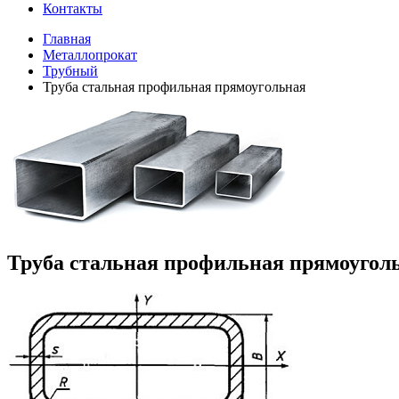
Контакты
Главная
Металлопрокат
Трубный
Труба стальная профильная прямоугольная
Труба стальная профильная прямоугол