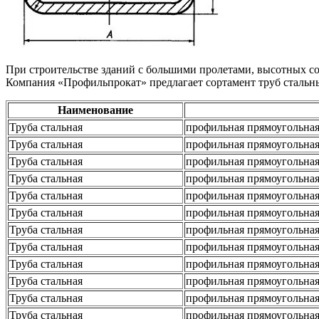
При строительстве зданий с большими пролетами, высотных с
Компания «Профильпрокат» предлагает сортамент труб стальн
Наименование
Труба стальная
профильная прямоугольна
Труба стальная
профильная прямоугольна
Труба стальная
профильная прямоугольна
Труба стальная
профильная прямоугольна
Труба стальная
профильная прямоугольна
Труба стальная
профильная прямоугольна
Труба стальная
профильная прямоугольна
Труба стальная
профильная прямоугольна
Труба стальная
профильная прямоугольна
Труба стальная
профильная прямоугольна
Труба стальная
профильная прямоугольна
Труба стальная
профильная прямоугольна