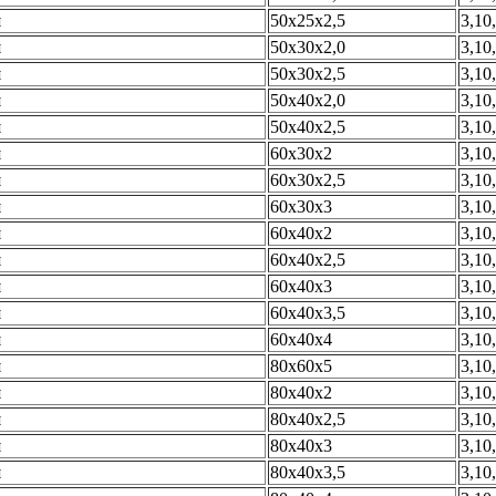
я
50х25х2,5
3,10
я
50х30х2,0
3,10
я
50х30х2,5
3,10
я
50х40х2,0
3,10
я
50х40х2,5
3,10
я
60х30х2
3,10
я
60х30х2,5
3,10
я
60х30х3
3,10
я
60х40х2
3,10
я
60х40х2,5
3,10
я
60х40х3
3,10
я
60х40х3,5
3,10
я
60х40х4
3,10
я
80x60x5
3,10
я
80х40х2
3,10
я
80х40х2,5
3,10
я
80х40х3
3,10
я
80х40х3,5
3,10