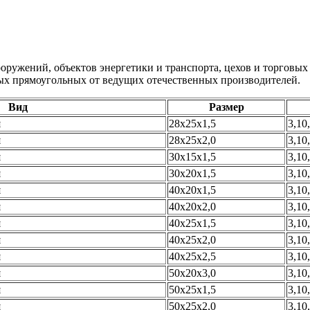
ооружений, объектов энергетики и транспорта, цехов и торгов
ых прямоугольных от ведущих отечественных производителей.
Вид
Размер
я
28х25х1,5
3,10
я
28х25х2,0
3,10
я
30х15х1,5
3,10
я
30х20х1,5
3,10
я
40х20х1,5
3,10
я
40х20х2,0
3,10
я
40х25х1,5
3,10
я
40х25х2,0
3,10
я
40х25х2,5
3,10
я
50х20х3,0
3,10
я
50х25х1,5
3,10
я
50х25х2,0
3,10