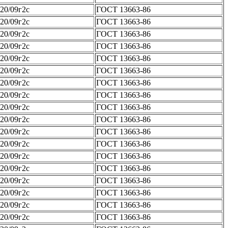
,20/09г2с
ГОСТ 13663-86
,20/09г2с
ГОСТ 13663-86
,20/09г2с
ГОСТ 13663-86
,20/09г2с
ГОСТ 13663-86
,20/09г2с
ГОСТ 13663-86
,20/09г2с
ГОСТ 13663-86
,20/09г2с
ГОСТ 13663-86
,20/09г2с
ГОСТ 13663-86
,20/09г2с
ГОСТ 13663-86
,20/09г2с
ГОСТ 13663-86
,20/09г2с
ГОСТ 13663-86
,20/09г2с
ГОСТ 13663-86
,20/09г2с
ГОСТ 13663-86
,20/09г2с
ГОСТ 13663-86
,20/09г2с
ГОСТ 13663-86
,20/09г2с
ГОСТ 13663-86
,20/09г2с
ГОСТ 13663-86
,20/09г2с
ГОСТ 13663-86